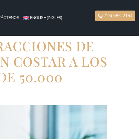
(213) 583-2154
TÁCTENOS
ENGLISH
(
INGLÉS
)
FRACCIONES DE
N COSTAR A LOS
DE 50.000