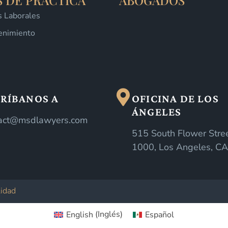
S DE PRÁCTICA
ABOGADOS
os Laborales
enimiento
RÍBANOS A
OFICINA DE LOS
ÁNGELES
act@msdlawyers.com
515 South Flower Stree
1000, Los Angeles, C
lidad
English
(
Inglés
)
Español