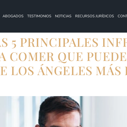
ABOGADOS
TESTIMONIOS
NOTICIAS
RECURSOS JURÍDICOS
CON
S 5 PRINCIPALES IN
RA COMER QUE PUEDE
E LOS ÁNGELES MÁS 