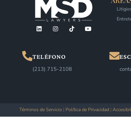
ÁREA
Litigi
Entret
TELÉFONO
ESC
(213) 715-2108
cont
Términos de Servicio
|
Política de Privacidad
|
Accesibi