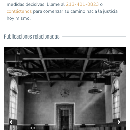
medidas decisivas. Llame al
213-401-0823
o
contáctenos
para comenzar su camino hacia la justicia
hoy mismo.
Publicaciones relacionadas