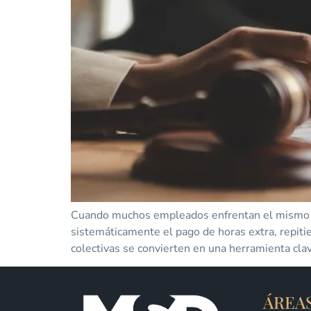
Cuando muchos empleados enfrentan el mismo ab
sistemáticamente el pago de horas extra, repiti
colectivas se convierten en una herramienta clav
ÁREA