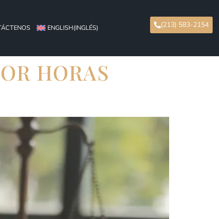
(213) 583-2154
TÁCTENOS
ENGLISH
(
INGLÉS
)
POR HORAS