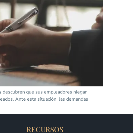
res descubren que sus empleadores niegan
leados. Ante esta situación, las demandas
RECURSOS