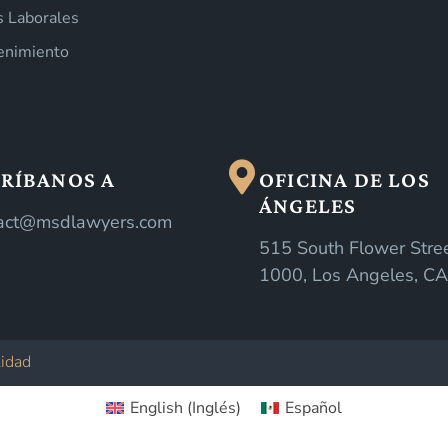
os Laborales
enimiento
RÍBANOS A
OFICINA DE LOS
ÁNGELES
act@msdlawyers.com
515 South Flower Stree
1000, Los Angeles, C
lidad
English
(
Inglés
)
Español