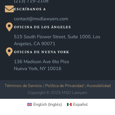
(213) 715-2108
ESCRÍBANOS A
contact@msdlawyers.com
OFICINA DE LOS ÁNGELES
515 South Flower Street, Suite 1000, Los
Angeles, CA 90071
OFICINA DE NUEVA YORK
136 Madison Ave 6to Piso
Nueva York, NY 10016
Términos de Servicio
|
Política de Privacidad
|
Accesibilidad
Copyright © 2025 MSD Lawyers
English
(
Inglés
)
Español