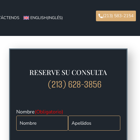
(213) 583-2154
TÁCTENOS
ENGLISH
(
INGLÉS
)
RESERVE SU CONSULTA
(213) 628-3856
Nombre
(Obligatorio)